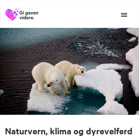
Hopp
til
innhold
Naturvern, klima og dyrevelferd