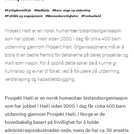
#
Fattigdomstiltak
#
Nødhjelp
#
Barn, unge og utdanning
#
Politikk og engasjement
#
Menneskerettigheter
#
Fredsarbeid
Prosjekt Haiti er en norsk humanitær bistandsorganisasjon
som har jobbet i Haiti siden 2000. I dag får cirka 400 barn
utdanning gjennom Prosjekt Haiti. Organisasjonens mål er å
bidra til en bedre fremtid for deltakerne på deres prosjekter og
Haiti som nasjon. For å oppnå dette søker de å kunne gi
kunnskap og evner til folket, ved å fokusere på utdanning,
verdiskaping og kapasitetsbygging.
Prosjekt Haiti er en norsk humanitær bistandsorganisasjon
som har jobbet i Haiti siden 2000. I dag får cirka 400 barn
utdanning gjennom Prosjekt Haiti. I Norge er de
hovedsakelig basert på frivillighet for å holde
administrasjonskostnaden nede, mens de har ca. 50 ansatte