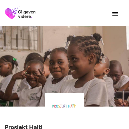
Hopp
til
innhold
Prosjekt Haiti