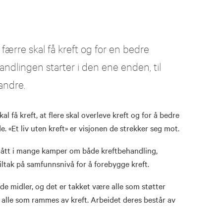
 færre skal få kreft og for en bedre
handlingen starter i den ene enden, til
 andre.
al få kreft, at flere skal overleve kreft og for å bedre
e. «Et liv uten kreft» er visjonen de strekker seg mot.
stått i mange kamper om både kreftbehandling,
tiltak på samfunnsnivå for å forebygge kreft.
de midler, og det er takket være alle som støtter
r alle som rammes av kreft. Arbeidet deres består av