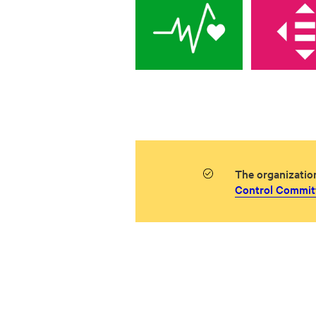
The organizatio
Control Committ