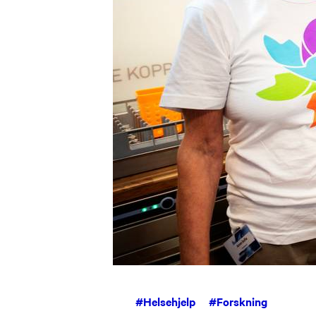
#
Helsehjelp
#
Forskning