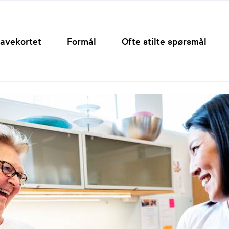
Hopp
til
innhold
avekortet
Formål
Ofte stilte spørsmål