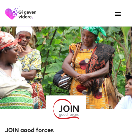
Hopp
til
innhold
JOIN good forces