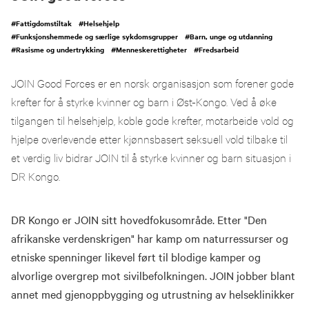
#
Fattigdomstiltak
#
Helsehjelp
#
Funksjonshemmede og særlige sykdomsgrupper
#
Barn, unge og utdanning
#
Rasisme og undertrykking
#
Menneskerettigheter
#
Fredsarbeid
JOIN Good Forces er en norsk organisasjon som forener gode
krefter for å styrke kvinner og barn i Øst-Kongo. Ved å øke
tilgangen til helsehjelp, koble gode krefter, motarbeide vold og
hjelpe overlevende etter kjønnsbasert seksuell vold tilbake til
et verdig liv bidrar JOIN til å styrke kvinner og barn situasjon i
DR Kongo.
DR Kongo er JOIN sitt hovedfokusområde. Etter "Den
afrikanske verdenskrigen" har kamp om naturressurser og
etniske spenninger likevel ført til blodige kamper og
alvorlige overgrep mot sivilbefolkningen. JOIN jobber blant
annet med gjenoppbygging og utrustning av helseklinikker