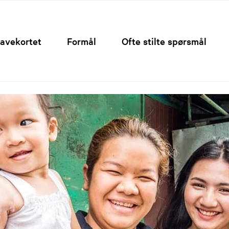
Hopp
til
innhold
avekortet
Formål
Ofte stilte spørsmål