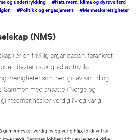
me og undertrykking
#
Naturvern, klima og dyrevelferd
igion
#
Politikk og engasjement
#
Menneskerettigheter
selskap (NMS)
p) er en frivillig organisasjon, forankret
nen består i stor grad av frivillig
g menigheter som ber, gir av sin tid og
det. Sammen med ansatte i Norge og
 gi medmennesker verdig liv og varig
 gi mennesker verdig liv og varig håp, fordi vi tror
g mye verdt. Sammen jobber vi for en levende kirke