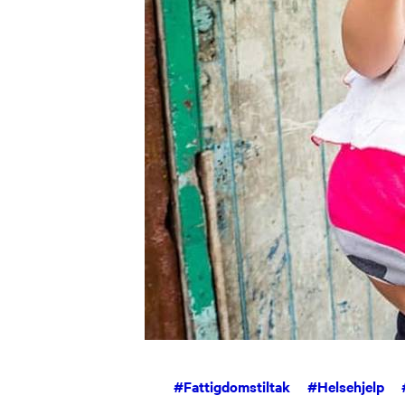
#
Fattigdomstiltak
#
Helsehjelp