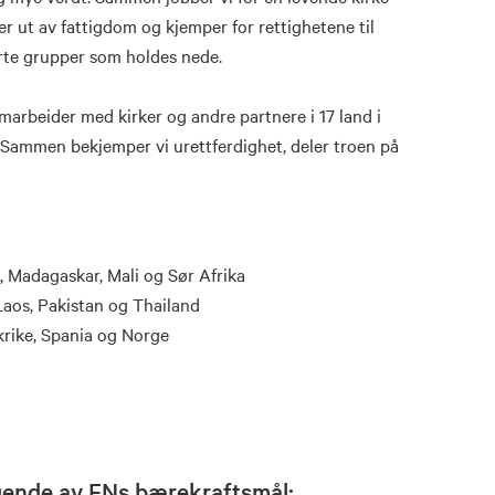
r ut av fattigdom og kjemper for rettighetene til
erte grupper som holdes nede.
arbeider med kirker og andre partnere i 17 land i
 Sammen bekjemper vi urettferdighet, deler troen på
, Madagaskar, Mali og Sør Afrika
Laos, Pakistan og Thailand
krike, Spania og Norge
lgende av FNs bærekraftsmål: