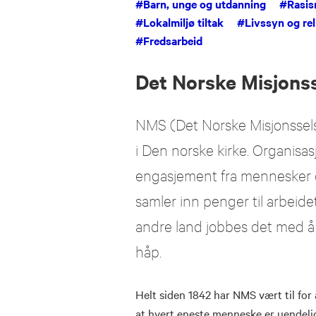
#
Barn, unge og utdanning
#
Rasis
#
Lokalmiljø tiltak
#
Livssyn og rel
#
Fredsarbeid
Det Norske Misjons
NMS (Det Norske Misjonsselska
i Den norske kirke. Organisasjo
engasjement fra mennesker o
samler inn penger til arbei
andre land jobbes det med å
håp.
Helt siden 1842 har NMS vært til for å
at hvert eneste menneske er uendeli