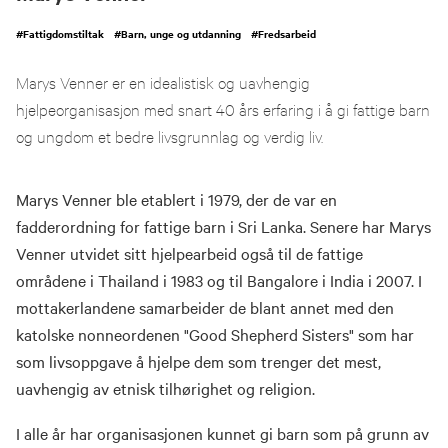
#
Fattigdomstiltak
#
Barn, unge og utdanning
#
Fredsarbeid
Marys Venner er en idealistisk og uavhengig
hjelpeorganisasjon med snart 40 års erfaring i å gi fattige barn
og ungdom et bedre livsgrunnlag og verdig liv.
Marys Venner ble etablert i 1979, der de var en
fadderordning for fattige barn i Sri Lanka. Senere har Marys
Venner utvidet sitt hjelpearbeid også til de fattige
områdene i Thailand i 1983 og til Bangalore i India i 2007. I
mottakerlandene samarbeider de blant annet med den
katolske nonneordenen "Good Shepherd Sisters" som har
som livsoppgave å hjelpe dem som trenger det mest,
uavhengig av etnisk tilhørighet og religion.
I alle år har organisasjonen kunnet gi barn som på grunn av