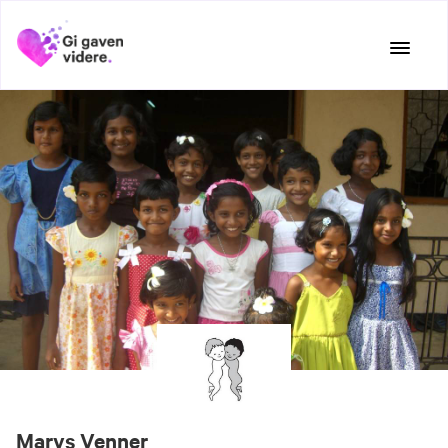
Hopp
til
innhold
Marys Venner