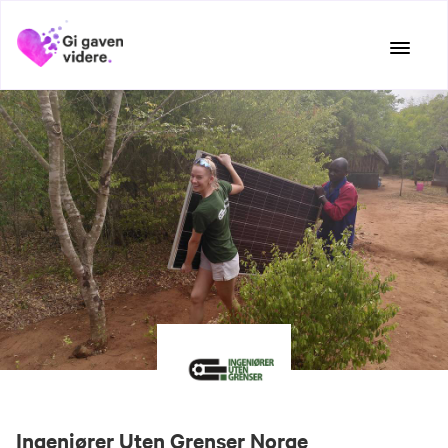
Hopp
til
innhold
Ingeniører Uten Grenser Norge