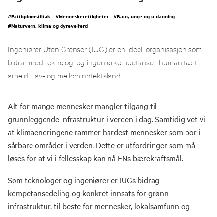
#
Fattigdomstiltak
#
Menneskerettigheter
#
Barn, unge og utdanning
#
Naturvern, klima og dyrevelferd
Ingeniører Uten Grenser (IUG) er en ideell organisasjon som
bidrar med teknologi og ingeniørkompetanse i humanitært
arbeid i lav- og mellominntektsland.
Alt for mange mennesker mangler tilgang til
grunnleggende infrastruktur i verden i dag. Samtidig vet vi
at klimaendringene rammer hardest mennesker som bor i
sårbare områder i verden. Dette er utfordringer som må
løses for at vi i fellesskap kan nå FNs bærekraftsmål.
Som teknologer og ingeniører er IUGs bidrag
kompetansedeling og konkret innsats for grønn
infrastruktur, til beste for mennesker, lokalsamfunn og